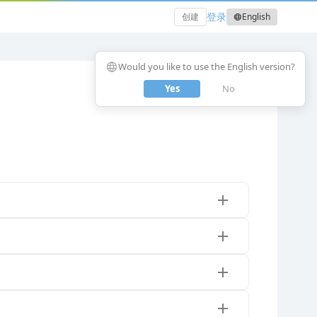
登录
创建
English
language
language
Would you like to use the English version?
Yes
No