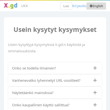
UKK
Kirjaudu
Luo
English
language
Usein kysytyt kysymykset
Usein kysyttyjä kysymyksiä X.gd:n käytöstä ja
ominaisuuksista.
Onko se todella ilmainen?
Vanhenevatko lyhennetyt URL-osoitteet?
Näytetäänkö mainoksia?
Onko kaupallinen käyttö sallittua?