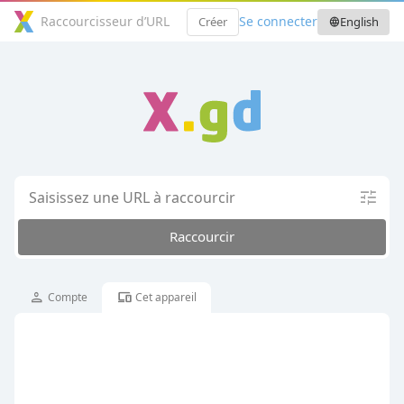
Raccourcisseur d’URL
Se connecter
Créer
English
language
tune
Raccourcir
Analyses
info
person
devices
Compte
Cet appareil
public
lock
Publique
Privé
URL personnalisée
info
https://x.gd
/
Protection par mot de passe
info