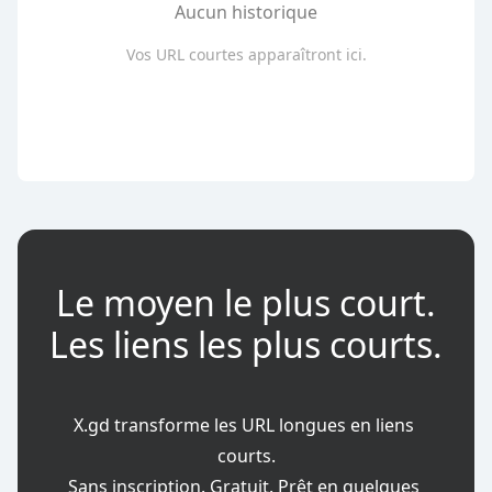
Aucun historique
Vos URL courtes apparaîtront ici.
Date de début
info
Date d’expiration
info
Mémo
info
Le moyen le plus court.
Les liens les plus courts.
X.gd transforme les URL longues en liens 
courts.

Sans inscription. Gratuit. Prêt en quelques 