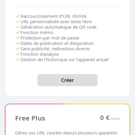
check
Raccourcissement d’URL illimité
check
URL personnalisée avec texte libre
check
Génération automatique de QR code
check
Fonction mémo
check
Protection par mot de passe
check
Dates de publication et d’expiration
check
Sans publicité, redirection directe
check
Fonction d’analyse
check
Gestion de l’historique sur l’appareil actuel
Créer
0 €
Free Plus
/mois
Gérez vos URL courtes depuis plusieurs appareils 