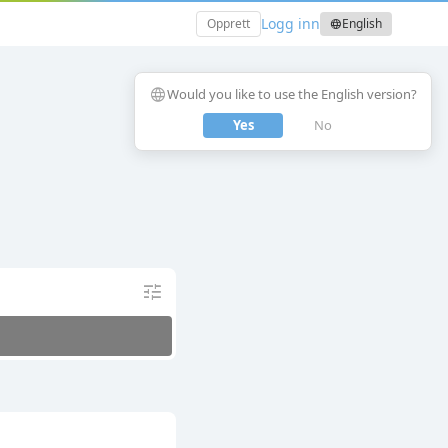
Logg inn
Opprett
English
language
language
Would you like to use the English version?
Yes
No
tune
lock
Privat