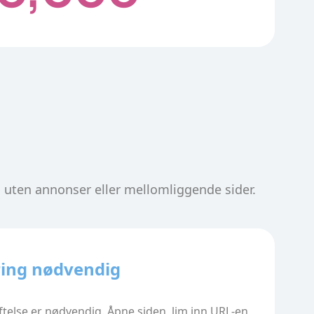
e, uten annonser eller mellomliggende sider.
ring nødvendig
ftelse er nødvendig. Åpne siden, lim inn URL-en