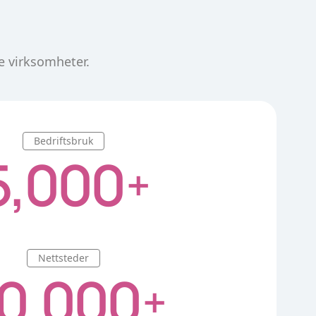
e virksomheter.
Bedriftsbruk
5,000
+
Nettsteder
0,000
+