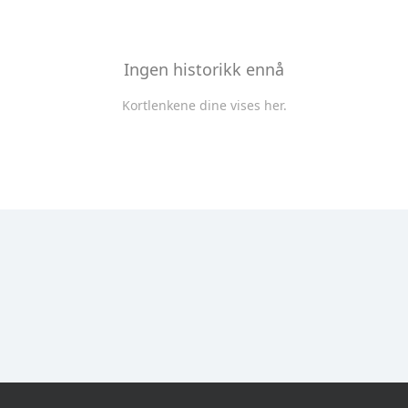
Ingen historikk ennå
Kortlenkene dine vises her.