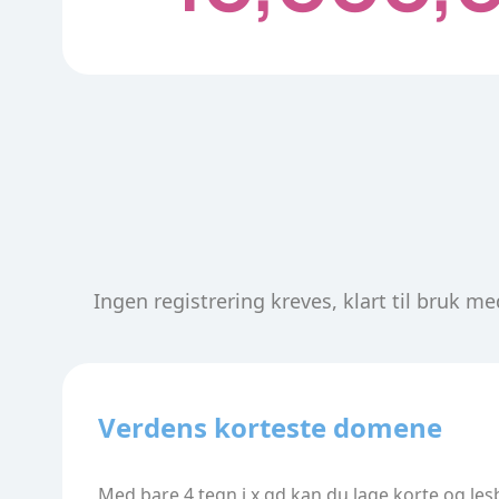
Ingen registrering kreves, klart til bruk m
Verdens korteste domene
Med bare 4 tegn i x.gd kan du lage korte og les