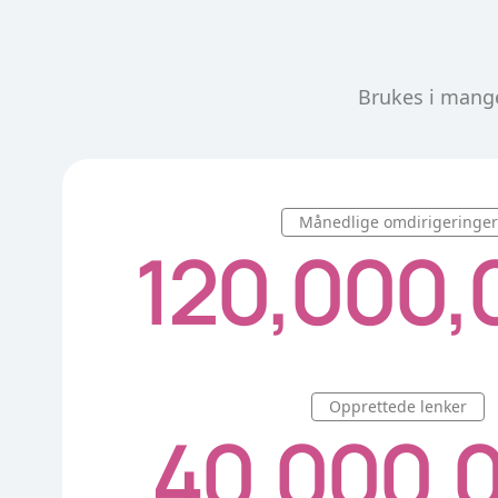
Brukes i mange
Månedlige omdirigeringer
120,000,
Opprettede lenker
40,000,