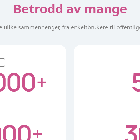
Betrodd av mange
 ulike sammenhenger, fra enkeltbrukere til offentlig
000
+
000
3
+