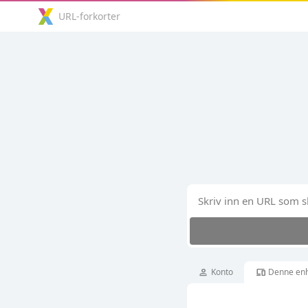
URL-forkorter
info
Analyse
person
devices
Konto
Denne en
info
Egendefinert URL