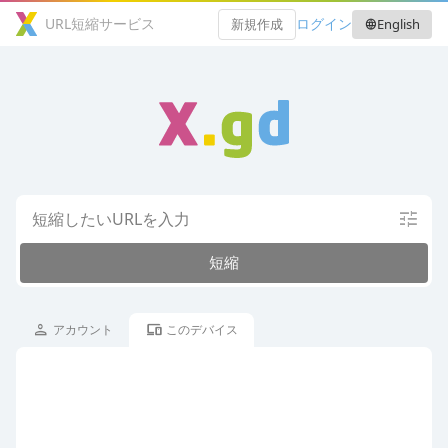
URL短縮サービス
ログイン
新規作成
English
language
tune
短縮
アクセス解析
info
person
devices
アカウント
このデバイス
public
lock
公開
自分だけ
カスタムURL
info
https://x.gd
/
パスワード保護
info