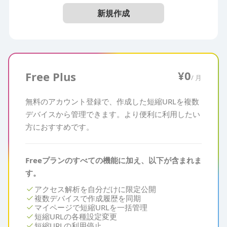
新規作成
¥0
Free Plus
/ 月
無料のアカウント登録で、作成した短縮URLを複数
デバイスから管理できます。より便利に利用したい
方におすすめです。
Freeプランのすべての機能に加え、以下が含まれま
す。
check
アクセス解析を自分だけに限定公開
check
複数デバイスで作成履歴を同期
check
マイページで短縮URLを一括管理
check
短縮URLの各種設定変更
check
短縮URLの利用停止