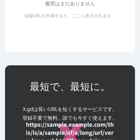
履歴はまだありません
短縮URLを作成すると、ここに表示されます。
開始日時
info
有効期限
info
メモ
info
最短で、最短に。
X.gdは長いURLを短くするサービスです。

登録不要で無料。誰でも今すぐ使えます。