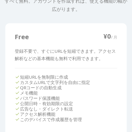
すべて無料。アカウントを作成すれば、使える機能の幅が
広がります。
¥0
Free
/ 月
登録不要で、すぐにURLを短縮できます。アクセス
解析などの基本機能も無料で利用できます。
check
短縮URLを無制限に作成
check
カスタムURLで文字列を自由に指定
check
QRコードの自動生成
check
メモ機能
check
パスワード保護機能
check
公開日時・有効期限の設定
check
広告なし・ダイレクト転送
check
アクセス解析機能
check
このデバイスで作成履歴を管理