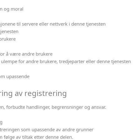
en og moral
onene til servere eller nettverk i denne tjenesten
tjenesten
brukere
for å være andre brukere
ulempe for andre brukere, tredjeparter eller denne tjenesten
som upassende
ing av registrering
n, forbudte handlinger, begrensninger og ansvar.
ng
istreringen som upassende av andre grunner
 følge av tiltak etter denne delen.