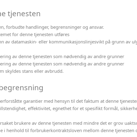
ne tjenesten
n, forbudte handlinger, begrensninger og ansvar.
temet for denne tjenesten utføres
nn av datamaskin- eller kommunikasjonslinjesvikt på grunn av uly
vering av denne tjenesten som nødvendig av andre grunner
vering av denne tjenesten som nødvendig av andre grunner
om skyldes stans eller avbrudd.
sbegrensning
erforståtte garantier med hensyn til det faktum at denne tjenesten
ullstendighet, effektivitet, egnethet for et spesifikt formål, sikke
årsaket brukere av denne tjenesten med mindre det er grov uaktso
le i henhold til forbrukerkontraktsloven mellom denne tjenesten o