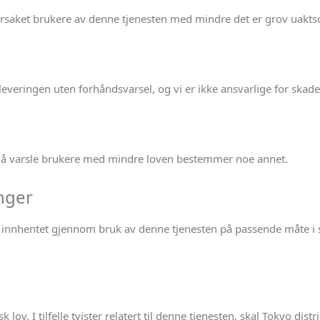
årsaket brukere av denne tjenesten med mindre det er grov uaktso
 leveringen uten forhåndsvarsel, og vi er ikke ansvarlige for skade
n å varsle brukere med mindre loven bestemmer noe annet.
nger
 innhentet gjennom bruk av denne tjenesten på passende måte 
lov. I tilfelle tvister relatert til denne tjenesten, skal Tokyo dis