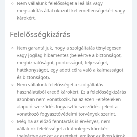
Nem vállalunk felelősséget a leállás vagy
megszakítás által okozott kellemetlenségekért vagy
károkért.
Felelősségkizárás
Nem garantáljuk, hogy a szolgáltatás ténylegesen
vagy jogilag hibamentes (beleértve a biztonságot,
megbízhatóságot, pontosságot, teljességet,
hatékonyságot, egy adott célra való alkalmasságot
és biztonságot).
Nem vállalunk felelősséget a szolgáltatás
használatából eredő károkért. Ez a felelősségkizárás
azonban nem vonatkozik, ha az ezen Feltételeken
alapuló szerződés fogyasztói szerződést jelent a
vonatkozó fogyasztóvédelmi törvények szerint.
Még ha az előző fenntartás is érvényes, nem
vállalunk felelősséget a különleges károkért
(beleértve azokat az eseteket, amikor az ilyen károk