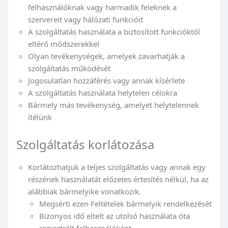
felhasználóknak vagy harmadik feleknek a
szervereit vagy hálózati funkcióit
A szolgáltatás használata a biztosított funkcióktól
eltérő módszerekkel
Olyan tevékenységek, amelyek zavarhatják a
szolgáltatás működését
Jogosulatlan hozzáférés vagy annak kísérlete
A szolgáltatás használata helytelen célokra
Bármely más tevékenység, amelyet helytelennek
ítélünk
Szolgáltatás korlátozása
Korlátozhatjuk a teljes szolgáltatás vagy annak egy
részének használatát előzetes értesítés nélkül, ha az
alábbiak bármelyike vonatkozik.
Megsérti ezen Feltételek bármelyik rendelkezését
Bizonyos idő eltelt az utolsó használata óta