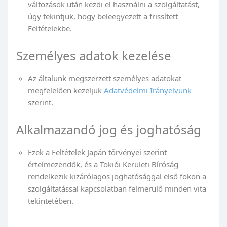
változások után kezdi el használni a szolgáltatást,
úgy tekintjük, hogy beleegyezett a frissített
Feltételekbe.
Személyes adatok kezelése
Az általunk megszerzett személyes adatokat
megfelelően kezeljük
Adatvédelmi Irányelvünk
szerint.
Alkalmazandó jog és joghatóság
Ezek a Feltételek Japán törvényei szerint
értelmezendők, és a Tokiói Kerületi Bíróság
rendelkezik kizárólagos joghatósággal első fokon a
szolgáltatással kapcsolatban felmerülő minden vita
tekintetében.