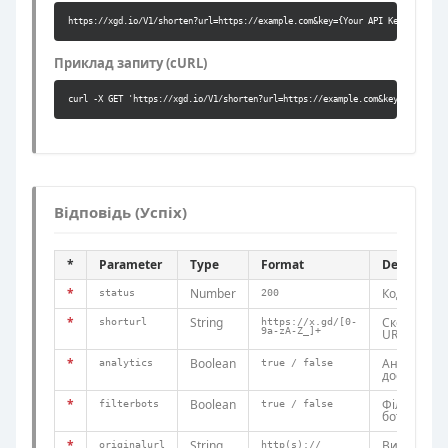
https://xgd.io/V1/shorten?url=https://example.com&key={Your API Key}
Приклад запиту (cURL)
curl -X GET 'https://xgd.io/V1/shorten?url=https://example.com&key={Your API
Відповідь (Успіх)
*
Parameter
Type
Format
Descriptio
*
Number
Код стану
status
200
*
String
Скорочени
shorturl
https://x.gd/[0-
9a-zA-Z_]+
URL
*
Boolean
Аналітика
analytics
true / false
доступу
*
Boolean
Фільтрація
filterbots
true / false
ботів
*
String
Вихідний
originalurl
http(s)://