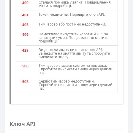
Сталася помилка у запиті. Повідомлення
400
містить подробиці.
Токен недійсний. Перевірте ключ API.
401
Тимчасово або постійно недоступний.
403
Неможливо випустити короткий URL за
409
запитаних умов. Повідомлення містить
подробиці.
Ви досягли ліміту використання API.
429
Зачекайте на зняття ліміту та спробуйте
викликати знову.
Тимчасово сталася системна помилка.
500
Спробуйте викликати знову через деякий
час.
Сервіс тимчасово недоступний.
503
Спробуйте викликати знову через деякий
час.
Ключ API