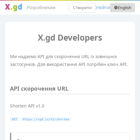
Розробникам
Увійти
Створити
English
language
X.gd Developers
Ми надаємо API для скорочення URL із зовнішніх
застосунків. Для використання API потрібен ключ API.
API скорочення URL
Shorten API v1.0
GET
https://xgd.io/V1/shorten