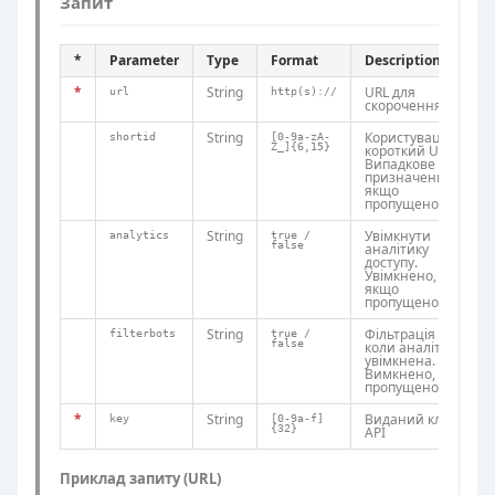
Запит
*
Parameter
Type
Format
Description
*
String
URL для
url
http(s)://
скорочення
String
Користувацький
shortid
[0-9a-zA-
Z_]{6,15}
короткий URL.
Випадкове
призначення,
якщо
пропущено
String
Увімкнути
analytics
true /
false
аналітику
доступу.
Увімкнено,
якщо
пропущено
String
Фільтрація ботів
filterbots
true /
false
коли аналітика
увімкнена.
Вимкнено, якщо
пропущено
*
String
Виданий ключ
key
[0-9a-f]
{32}
API
Приклад запиту (URL)