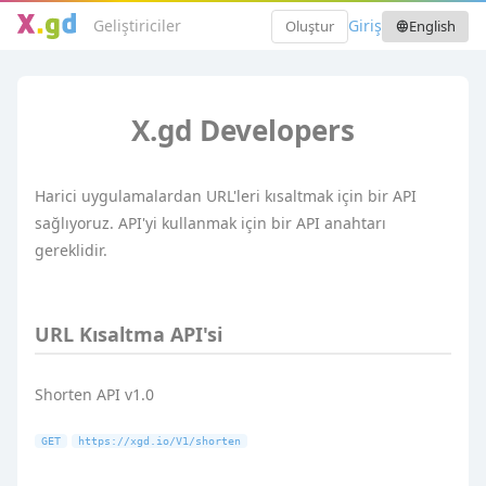
Geliştiriciler
Giriş
Oluştur
English
language
X.gd Developers
Harici uygulamalardan URL'leri kısaltmak için bir API
sağlıyoruz. API'yi kullanmak için bir API anahtarı
gereklidir.
URL Kısaltma API'si
Shorten API v1.0
GET
https://xgd.io/V1/shorten