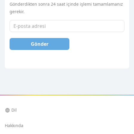
Gönderdikten sonra 24 saat içinde işlemi tamamlamanız
gerekir.
Gönder
language
Dil
Hakkında