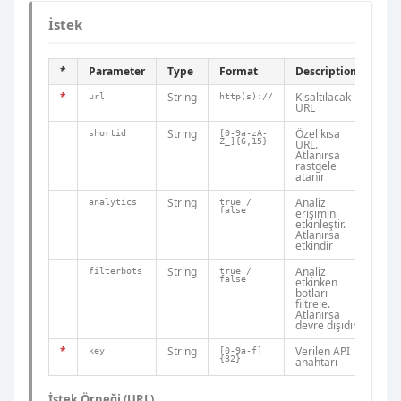
İstek
*
Parameter
Type
Format
Description
Exa
*
String
Kısaltılacak
url
http(s)://
http
URL
String
Özel kısa
shortid
[0-9a-zA-
exam
Z_]{6,15}
URL.
Atlanırsa
rastgele
atanır
String
Analiz
analytics
true /
true
false
erişimini
etkinleştir.
Atlanırsa
etkindir
String
Analiz
filterbots
true /
fals
false
etkinken
botları
filtrele.
Atlanırsa
devre dışıdır
*
String
Verilen API
key
[0-9a-f]
0af5
{32}
anahtarı
İstek Örneği (URL)