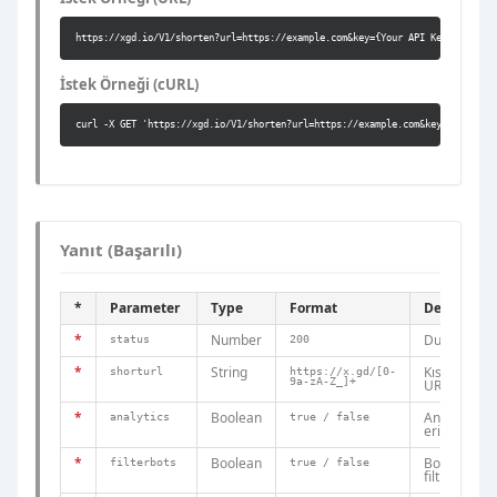
https://xgd.io/V1/shorten?url=https://example.com&key={Your API Key}
İstek Örneği (cURL)
curl -X GET 'https://xgd.io/V1/shorten?url=https://example.com&key={Your API
Yanıt (Başarılı)
*
Parameter
Type
Format
Descriptio
*
Number
Durum kod
status
200
*
String
Kısaltılmış
shorturl
https://x.gd/[0-
9a-zA-Z_]+
URL
*
Boolean
Analiz
analytics
true / false
erişimi
*
Boolean
Bot
filterbots
true / false
filtreleme