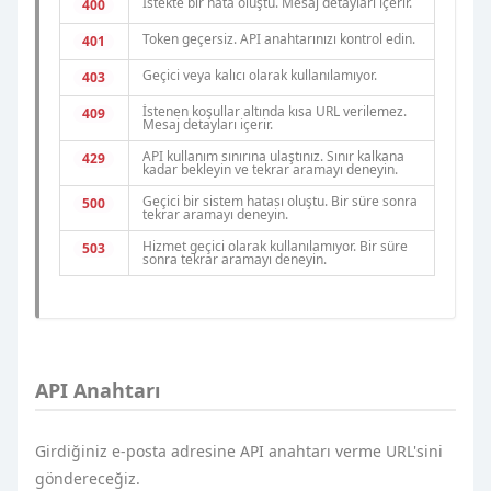
İstekte bir hata oluştu. Mesaj detayları içerir.
400
Token geçersiz. API anahtarınızı kontrol edin.
401
Geçici veya kalıcı olarak kullanılamıyor.
403
İstenen koşullar altında kısa URL verilemez.
409
Mesaj detayları içerir.
API kullanım sınırına ulaştınız. Sınır kalkana
429
kadar bekleyin ve tekrar aramayı deneyin.
Geçici bir sistem hatası oluştu. Bir süre sonra
500
tekrar aramayı deneyin.
Hizmet geçici olarak kullanılamıyor. Bir süre
503
sonra tekrar aramayı deneyin.
API Anahtarı
Girdiğiniz e-posta adresine API anahtarı verme URL'sini
göndereceğiz.