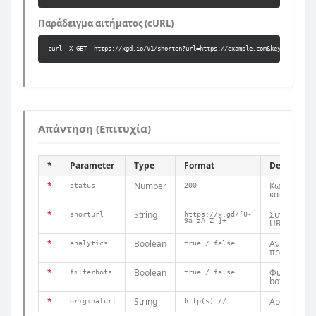
Παράδειγμα αιτήματος (cURL)
curl -X GET 'https://xgd.io/V1/shorten?url=https://example.com&key={Your API
Απάντηση (Επιτυχία)
*
Parameter
Type
Format
Descriptio
*
Number
Κωδικός
status
200
κατάστασης
*
String
Συντομευμ
shorturl
https://x.gd/[0-
9a-zA-Z_]+
URL
*
Boolean
Αναλυτική
analytics
true / false
πρόσβασης
*
Boolean
Φιλτράρισ
filterbots
true / false
bot
*
String
Αρχικό URL
originalurl
http(s)://