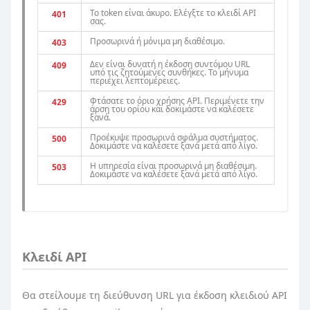
Το token είναι άκυρο. Ελέγξτε το κλειδί API
401
σας.
Προσωρινά ή μόνιμα μη διαθέσιμο.
403
Δεν είναι δυνατή η έκδοση συντόμου URL
409
υπό τις ζητούμενες συνθήκες. Το μήνυμα
περιέχει λεπτομέρειες.
Φτάσατε το όριο χρήσης API. Περιμένετε την
429
άρση του ορίου και δοκιμάστε να καλέσετε
ξανά.
Προέκυψε προσωρινά σφάλμα συστήματος.
500
Δοκιμάστε να καλέσετε ξανά μετά από λίγο.
Η υπηρεσία είναι προσωρινά μη διαθέσιμη.
503
Δοκιμάστε να καλέσετε ξανά μετά από λίγο.
Κλειδί API
Θα στείλουμε τη διεύθυνση URL για έκδοση κλειδιού API