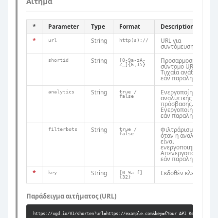
Αίτημα
*
Parameter
Type
Format
Description
*
String
URL για
url
http(s)://
συντόμευση
String
Προσαρμοσμένο
shortid
[0-9a-zA-
Z_]{6,15}
σύντομο URL.
Τυχαία ανάθεση
εάν παραληφθεί
String
Ενεργοποίηση
analytics
true /
false
αναλυτικής
πρόσβασης.
Ενεργοποιημένη
εάν παραληφθεί
String
Φιλτράρισμα bot
filterbots
true /
false
όταν η αναλυτική
είναι
ενεργοποιημένη.
Απενεργοποιημένο
εάν παραληφθεί
*
String
Εκδοθέν κλειδί API
key
[0-9a-f]
{32}
Παράδειγμα αιτήματος (URL)
https://xgd.io/V1/shorten?url=https://example.com&key={Your API Key}