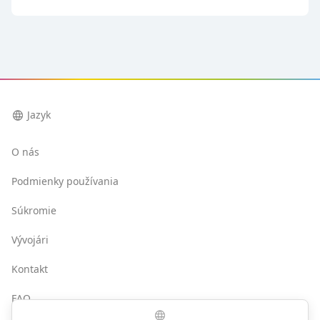
language
Jazyk
O nás
Podmienky používania
Súkromie
Vývojári
Kontakt
FAQ
language