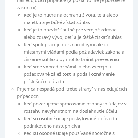
nasledujúcich prípadov (a pokiaľ to nie je povolené
zákonmi).
Keď je to nutné na ochranu života, tela alebo
majetku a je ťažké získať súhlas
Keď je to obzvlášť nutné pre verejné zdravie
alebo zdravý vývoj detí a je ťažké získať súhlas
Keď spolupracujeme s národnými alebo
miestnymi vládami podľa požiadaviek zákona a
získanie súhlasu by mohlo brániť prevedeniu
Keď sme vopred oznámili alebo zverejnili
požadované záležitosti a podali oznámenie
príslušnému úradu
Príjemca nespadá pod 'tretie strany' v nasledujúcich
prípadoch.
Keď poverujeme spracovanie osobných údajov v
rozsahu nevyhnutnom na dosiahnutie účelu
Keď sú osobné údaje poskytované z dôvodu
podnikového nástupníctva
Keď sú osobné údaje používané spoločne s