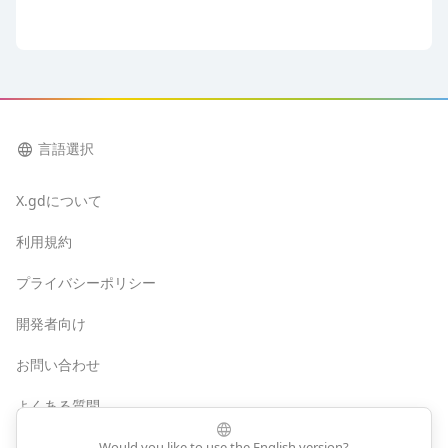
language
言語選択
X.gdについて
利用規約
プライバシーポリシー
開発者向け
お問い合わせ
よくある質問
language
Would you like to use the English version?